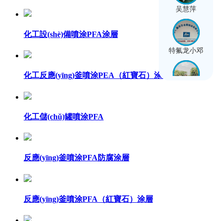
吴慧萍
化工設(shè)備噴涂PFA涂層
特氟龙小邓
化工反應(yīng)釜噴涂PEA（紅寶石）涂層
龙艳巧
化工儲(chǔ)罐噴涂PFA
邓光彩
反應(yīng)釜噴涂PFA防腐涂層
吴庆周
反應(yīng)釜噴涂PFA（紅寶石）涂層