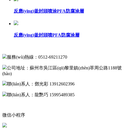
反應(yīng)釜封頭噴涂PFA防腐涂層
反應(yīng)釜封頭噴PFA防腐涂層
服務(wù)熱線：0512-69211270
公司地址：蘇州市吳江區(qū)黎里鎮(zhèn)萃周公路1188號
(hào)
聯(lián)系人：鄧光彩 13912602396
聯(lián)系人：龍艷巧 15995489385
微信小程序