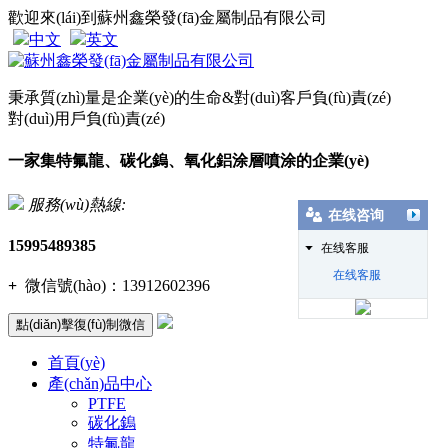
歡迎來(lái)到蘇州鑫榮發(fā)金屬制品有限公司
中文
英文
秉承質(zhì)量是企業(yè)的生命&對(duì)客戶負(fù)責(zé)
對(duì)用戶負(fù)責(zé)
一家集特氟龍、碳化鎢、氧化鋁涂層噴涂的企業(yè)
服務(wù)熱線:
在线咨询
15995489385
在线客服
在线客服
+
微信號(hào)：
13912602396
點(diǎn)擊復(fù)制微信
首頁(yè)
產(chǎn)品中心
PTFE
碳化鎢
特氟龍