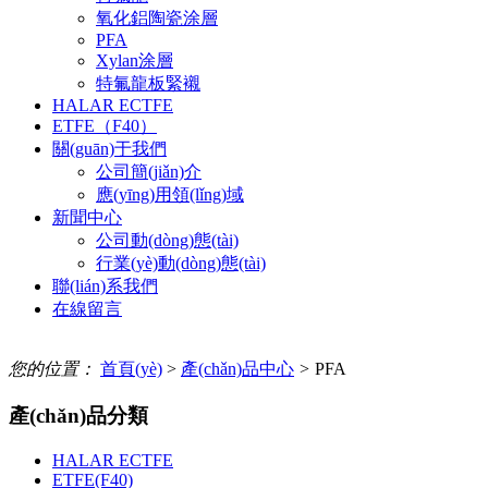
氧化鋁陶瓷涂層
PFA
Xylan涂層
特氟龍板緊襯
HALAR ECTFE
ETFE（F40）
關(guān)于我們
公司簡(jiǎn)介
應(yīng)用領(lǐng)域
新聞中心
公司動(dòng)態(tài)
行業(yè)動(dòng)態(tài)
聯(lián)系我們
在線留言
您的位置：
首頁(yè)
>
產(chǎn)品中心
>
PFA
產(chǎn)品分類
HALAR ECTFE
ETFE(F40)