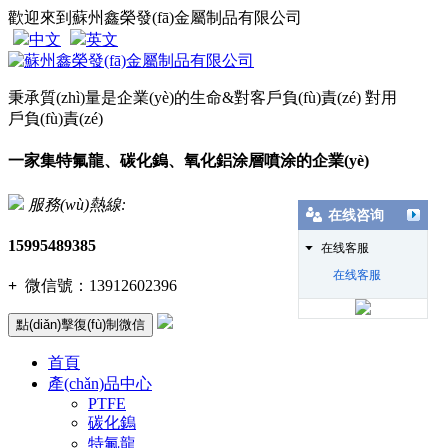
歡迎來到蘇州鑫榮發(fā)金屬制品有限公司
中文
英文
秉承質(zhì)量是企業(yè)的生命&對客戶負(fù)責(zé) 對用
戶負(fù)責(zé)
一家集特氟龍、碳化鎢、氧化鋁涂層噴涂的企業(yè)
服務(wù)熱線:
在线咨询
15995489385
在线客服
在线客服
+
微信號：
13912602396
點(diǎn)擊復(fù)制微信
首頁
產(chǎn)品中心
PTFE
碳化鎢
特氟龍