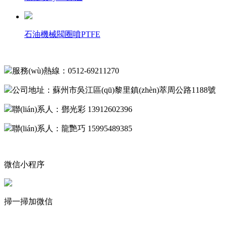
石油機械閥圈噴PTFE
服務(wù)熱線：0512-69211270
公司地址：蘇州市吳江區(qū)黎里鎮(zhèn)萃周公路1188號
聯(lián)系人：鄧光彩 13912602396
聯(lián)系人：龍艷巧 15995489385
微信小程序
掃一掃加微信
Copyright © 2022
特氟龍噴涂廠家-
蘇州鑫榮發(fā)金屬制品有限公司