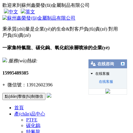
歡迎來到蘇州鑫榮發(fā)金屬制品有限公司
中文
英文
秉承質(zhì)量是企業(yè)的生命&對客戶負(fù)責(zé) 對用
戶負(fù)責(zé)
一家集特氟龍、碳化鎢、氧化鋁涂層噴涂的企業(yè)
服務(wù)熱線:
在线咨询
15995489385
在线客服
在线客服
+
微信號：
13912602396
點(diǎn)擊復(fù)制微信
首頁
產(chǎn)品中心
PTFE
碳化鎢
特氟龍