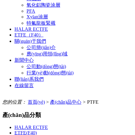
氧化鋁陶瓷涂層
PFA
Xylan涂層
特氟龍板緊襯
HALAR ECTFE
ETFE（F40）
關(guān)于我們
公司簡(jiǎn)介
應(yīng)用領(lǐng)域
新聞中心
公司動(dòng)態(tài)
行業(yè)動(dòng)態(tài)
聯(lián)系我們
在線留言
您的位置：
首頁(yè)
>
產(chǎn)品中心
>
PTFE
產(chǎn)品分類
HALAR ECTFE
ETFE(F40)