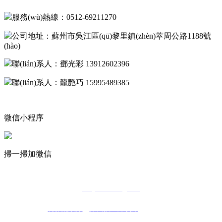
服務(wù)熱線：0512-69211270
公司地址：蘇州市吳江區(qū)黎里鎮(zhèn)萃周公路1188號
(hào)
聯(lián)系人：鄧光彩 13912602396
聯(lián)系人：龍艷巧 15995489385
微信小程序
掃一掃加微信
Copyright © 2022
特氟龍噴涂廠家-
蘇州鑫榮發(fā)金屬制品有限公司
m.bjxinweilong.com
主營(yíng)：
特氟龍噴涂
，
聚四氟乙烯噴涂
，碳化鎢噴涂，氧化鋁
噴