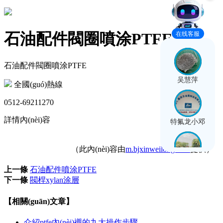
石油配件閥圈噴涂PTFE
在线客服
石油配件閥圈噴涂PTFE
吴慧萍
全國(guó)熱線
0512-69211270
詳情內(nèi)容
特氟龙小邓
（此內(nèi)容由
m.bjxinweilong.com
提供）
龙艳巧
上一條
石油配件噴涂PTFE
下一條
閥桿xylan涂層
【相關(guān)文章】
邓光彩
介紹ptfe內(nèi)襯的九大操作步驟